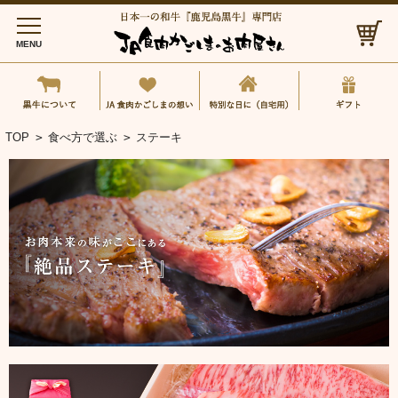
MENU
黒牛について
JA食肉かごしまの想い
特別な日に（自
TOP
>
食べ方で選ぶ
>
ステーキ