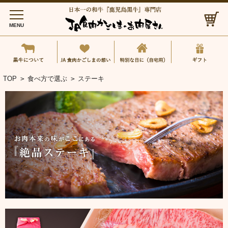
MENU
黒牛について
JA食肉かごしまの想い
特別な日に（自
TOP
>
食べ方で選ぶ
>
ステーキ