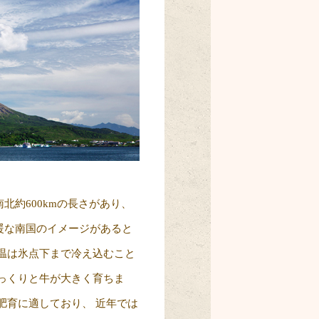
約600kmの長さがあり、
暖な南国のイメージがあると
温は氷点下まで冷え込むこと
っくりと牛が大きく育ちま
肥育に適しており、 近年では