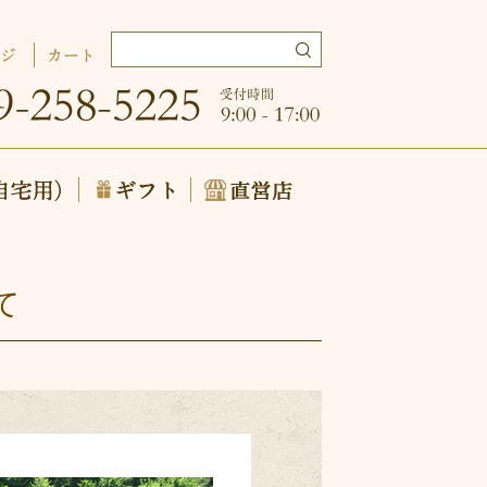
ージ
カート
特別な日に（自宅用）
ギフト
直営店
て