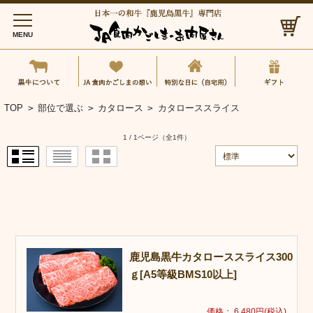
MENU
黒牛について
JA食肉かごしまの想い
特別な日に（自
TOP
>
部位で選ぶ
>
カタロース
>
カタローススライス
1 / 1ページ
（全1件）
鹿児島黒牛カタローススライス300
ｇ[A5等級BMS10以上]
価格： 6,480円(税込)