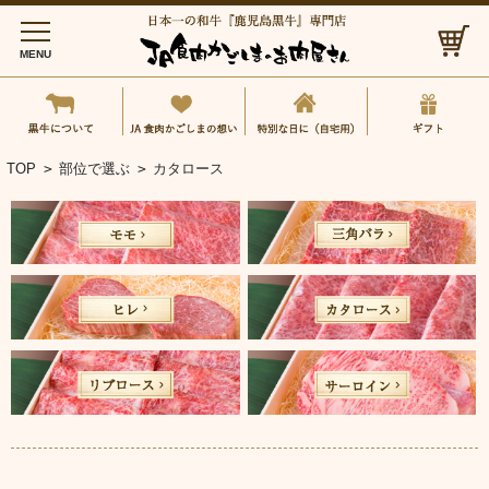
MENU
黒牛について
JA食肉かごしまの想い
特別な日に（自
TOP
>
部位で選ぶ
>
カタロース