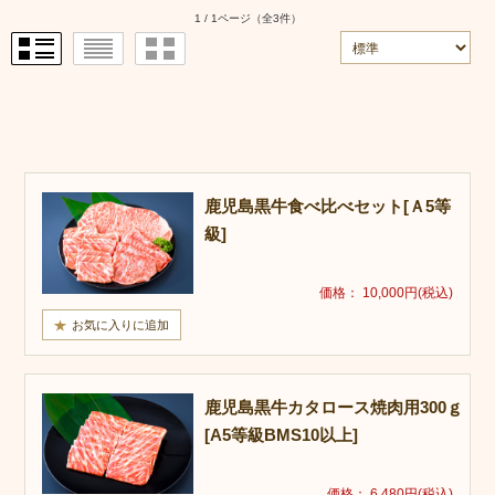
1 / 1ページ
（全3件）
鹿児島黒牛食べ比べセット[Ａ5等
級]
価格： 10,000円(税込)
鹿児島黒牛カタロース焼肉用300ｇ
[A5等級BMS10以上]
価格： 6,480円(税込)